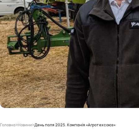
Головна
>
Новини
>
День поля 2025. Компанія «Агротехсоюз»