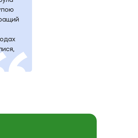
 була
рупою
кращий
ходах
лися,