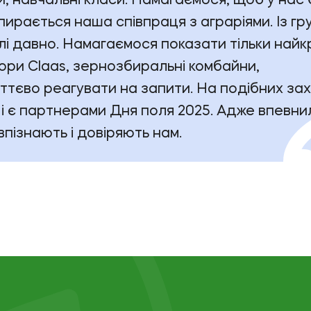
, навчальні класи. Намагаємося, щоб у нас
ирається наша співпраця з аграріями. Із г
лі давно. Намагаємося показати тільки най
ктори Claas, зернозбиральні комбайни,
ттєво реагувати на запити. На подібних за
, і є партнерами Дня поля 2025. Адже впевни
пізнають і довіряють нам.