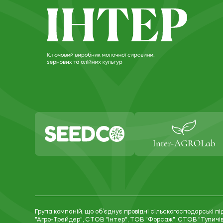
Група компаній, що об’єднує провідні сільскогосподарські п
"Агро-Трейдер", СТОВ "Інтер", ТОВ "Форсаж", СТОВ "Тупичі