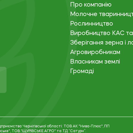
Про компанію
Молочне тваринниц
Рослинництво
Виробництво КАС т
Зберігання зерна і л
Агровиробникам
Власникам землі
Громаді
ідприємства Чернігівської області: ТОВ АК "Нива-Плюс", ПП
вське", ТОВ "ЩУРІВСЬКЕ АГРО" та ТД “Сатурн”.