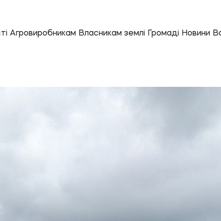
ті
Агровиробникам
Власникам землі
Громаді
Новини
Ва