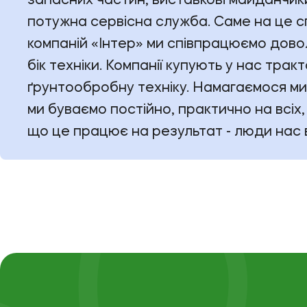
запасних частин, виставкові майданчики
потужна сервісна служба. Саме на це сп
компаній «Інтер» ми співпрацюємо дово
бік техніки. Компанії купують у нас тра
ґрунтообробну техніку. Намагаємося ми
ми буваємо постійно, практично на всіх
що це працює на результат - люди нас в