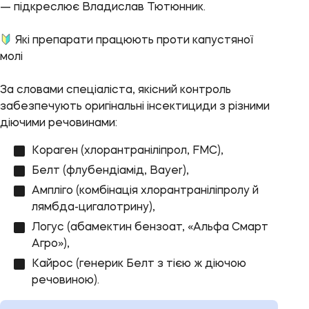
— підкреслює Владислав Тютюнник.
Які препарати працюють проти капустяної
молі
За словами спеціаліста, якісний контроль
забезпечують оригінальні інсектициди з різними
діючими речовинами:
Кораген (хлорантраніліпрол, FMC),
Белт (флубендіамід, Bayer),
Ампліго (комбінація хлорантраніліпролу й
лямбда-цигалотрину),
Логус (абамектин бензоат, «Альфа Смарт
Агро»),
Кайрос (генерик Белт з тією ж діючою
речовиною).