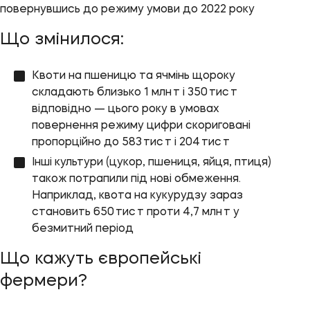
повернувшись до режиму умови до 2022 року
Що змінилося:
Квоти на пшеницю та ячмінь щороку
складають близько 1 млн т і 350 тис т
відповідно — цього року в умовах
повернення режиму цифри скориговані
пропорційно до 583 тис т і 204 тис т
Інші культури (цукор, пшениця, яйця, птиця)
також потрапили під нові обмеження.
Наприклад, квота на кукурудзу зараз
становить 650 тис т проти 4,7 млн т у
безмитний період
Що кажуть європейські
фермери?