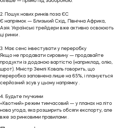
більше — прямо під забороною.
2. Пошук нових ринків поза ЄС
Є напрямок — Близький Схід, Північна Африка,
Азія. Українські трейдери вже активно освоюють
ці ринки .
3. Має сенс інвестувати у переробку
Якщо не продавати сировину — продавайте
продукти із доданою вартістю (наприклад, олію,
шрот). Міністр Землі Коваль говорить, що
переробка заповнена лише на 65%, і планується
серйозний зсув у цьому напрямку .
4. Будьте гнучкими
«Квотний» режим тимчасовий — у планах на літо
нова угода, яка розширить обсяги експорту, але
вже за ринковими правилами .