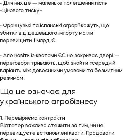
- Для них це — маленьке полегшення після
«цінового тиску».
- Французькі та іспанські аграрії кажуть, що
збитки від дешевшого імпорту могли
перевищити 1 млрд €
- Але навіть із квотами ЄС не закриває двері —
переговори тривають, щоб знайти «середній
варіант» між довоєнними умовами та безмитним
режимом .
Що це означає для
українського агробізнесу
1. Перевіряємо контракти
Відтепер важливо стежити за тим, чи не
перевищуєте встановлені квоти. Продавати